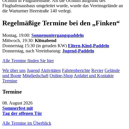
Ochtum in Flughafennähe. Als die Ochtum aufgrund des
Flughafenausbaus umgeleitet wurde, wurde das Vereinsgelände an
die Warturmer Heerstraße 140 verlegt.
Regelmäßige Termine bei den „Finken“
Montag, 19:00:
Sonnenuntergangspaddeln
Mittwoch, 19:30:
Klönabend
Donnerstag 15:30 (in geraden KW)
Eltern-Kind-Paddeln
Donnerstag, nach Vereinbarung:
Jugend-Paddeln
Alle Termine finden Sie hier
Wir über uns
Jugend
Aktivitäten
Fahrtenberichte
Revier
Gelände
und Boote
Mitgliedschaft
Online-Shop
Anfahrt und Kontakte
Termine
Termine
08. August 2026
Sommerfest mit
Tag der offenen Tür
Alle Termine im Überblick